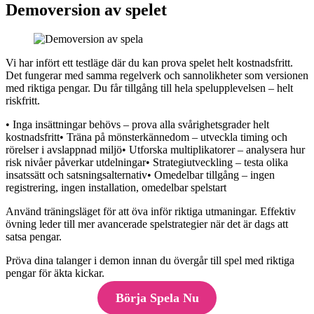
Demoversion av spelet
Vi har infört ett testläge där du kan prova spelet helt kostnadsfritt.
Det fungerar med samma regelverk och sannolikheter som versionen
med riktiga pengar. Du får tillgång till hela spelupplevelsen – helt
riskfritt.
• Inga insättningar behövs – prova alla svårighetsgrader helt
kostnadsfritt• Träna på mönsterkännedom – utveckla timing och
rörelser i avslappnad miljö• Utforska multiplikatorer – analysera hur
risk nivåer påverkar utdelningar• Strategiutveckling – testa olika
insatssätt och satsningsalternativ• Omedelbar tillgång – ingen
registrering, ingen installation, omedelbar spelstart
Använd träningsläget för att öva inför riktiga utmaningar. Effektiv
övning leder till mer avancerade spelstrategier när det är dags att
satsa pengar.
Pröva dina talanger i demon innan du övergår till spel med riktiga
pengar för äkta kickar.
Börja Spela Nu