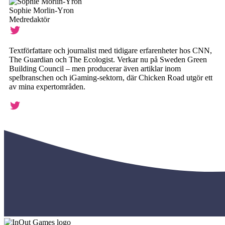
Sophie Morlin-Yron
Medredaktör
Textförfattare och journalist med tidigare erfarenheter hos CNN,
The Guardian och The Ecologist. Verkar nu på Sweden Green
Building Council – men producerar även artiklar inom
spelbranschen och iGaming-sektorn, där Chicken Road utgör ett
av mina expertområden.