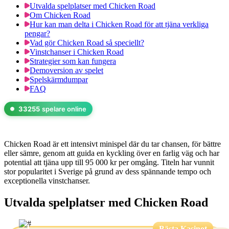
Utvalda spelplatser med Chicken Road
Om Chicken Road
Hur kan man delta i Chicken Road för att tjäna verkliga
pengar?
Vad gör Chicken Road så speciellt?
Vinstchanser i Chicken Road
Strategier som kan fungera
Demoversion av spelet
Spelskärmdumpar
FAQ
33255
spelare online
Chicken Road är ett intensivt minispel där du tar chansen, för bättre
eller sämre, genom att guida en kyckling över en farlig väg och har
potential att tjäna upp till 95 000 kr per omgång. Titeln har vunnit
stor popularitet i Sverige på grund av dess spännande tempo och
exceptionella vinstchanser.
Utvalda spelplatser med Chicken Road
1
Bästa Kasinot