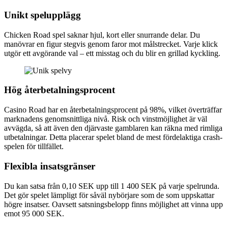
Unikt spelupplägg
Chicken Road spel saknar hjul, kort eller snurrande delar. Du
manövrar en figur stegvis genom faror mot målstrecket. Varje klick
utgör ett avgörande val – ett misstag och du blir en grillad kyckling.
Hög återbetalningsprocent
Casino Road har en återbetalningsprocent på 98%, vilket överträffar
marknadens genomsnittliga nivå. Risk och vinstmöjlighet är väl
avvägda, så att även den djärvaste gamblaren kan räkna med rimliga
utbetalningar. Detta placerar spelet bland de mest fördelaktiga crash-
spelen för tillfället.
Flexibla insatsgränser
Du kan satsa från 0,10 SEK upp till 1 400 SEK på varje spelrunda.
Det gör spelet lämpligt för såväl nybörjare som de som uppskattar
högre insatser. Oavsett satsningsbelopp finns möjlighet att vinna upp
emot 95 000 SEK.