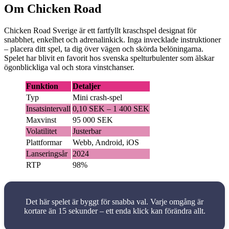
Om Chicken Road
Chicken Road Sverige är ett fartfyllt kraschspel designat för
snabbhet, enkelhet och adrenalinkick. Inga invecklade instruktioner
– placera ditt spel, ta dig över vägen och skörda belöningarna.
Spelet har blivit en favorit hos svenska spelturbulenter som älskar
ögonblickliga val och stora vinstchanser.
Funktion
Detaljer
Typ
Mini crash-spel
Insatsintervall
0,10 SEK – 1 400 SEK
Maxvinst
95 000 SEK
Volatilitet
Justerbar
Plattformar
Webb, Android, iOS
Lanseringsår
2024
RTP
98%
Det här spelet är byggt för snabba val. Varje omgång är
kortare än 15 sekunder – ett enda klick kan förändra allt.