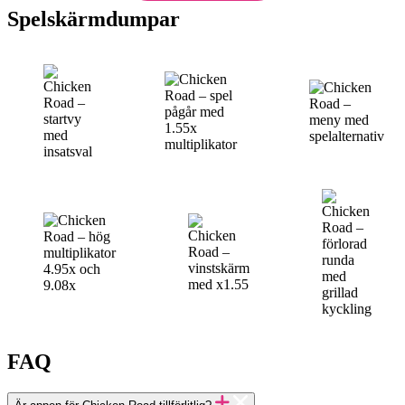
Spelskärmdumpar
FAQ