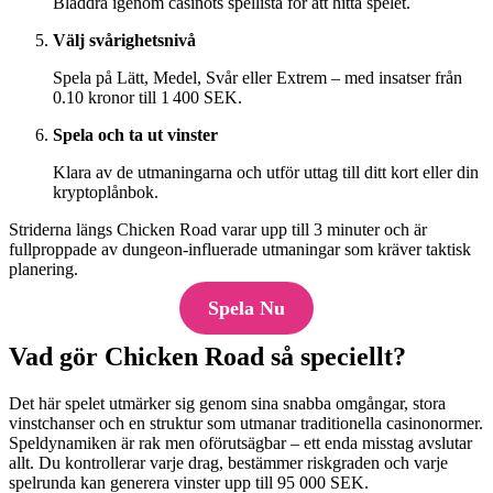
Bläddra igenom casinots spellista för att hitta spelet.
Välj svårighetsnivå
Spela på Lätt, Medel, Svår eller Extrem – med insatser från
0.10 kronor till 1 400 SEK.
Spela och ta ut vinster
Klara av de utmaningarna och utför uttag till ditt kort eller din
kryptoplånbok.
Striderna längs Chicken Road varar upp till 3 minuter och är
fullproppade av dungeon-influerade utmaningar som kräver taktisk
planering.
Spela Nu
Vad gör Chicken Road så speciellt?
Det här spelet utmärker sig genom sina snabba omgångar, stora
vinstchanser och en struktur som utmanar traditionella casinonormer.
Speldynamiken är rak men oförutsägbar – ett enda misstag avslutar
allt. Du kontrollerar varje drag, bestämmer riskgraden och varje
spelrunda kan generera vinster upp till 95 000 SEK.